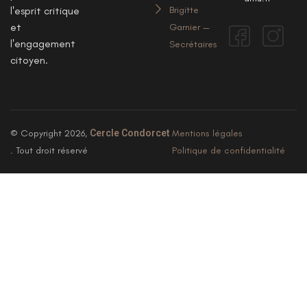
l'esprit critique
Brigitte
et
Garnier —
l'engagement
Secrétaires
citoyen.
© Copyright 2026,
Cercle Condorcet
Mentions légales
. Tout droit réservé
Politique de confidentialité