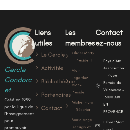
Liens
Les
Contact
utiles
membres
ez-nous
Olivier Marty
Le Cercle
— Président
Pays d’Aix
Activités
Cercle
Associations
Alain
— Place
Condorc
Legardez —
Blibliothèque
Romée de
Vice-
et
Villeneuve —
Président
Partenaires
13090 AIX
Créé en 1989
Michel Floro
EN
par la Ligue de
Contact
— Trésorier
PROVENCE
l'Enseignement
Marie Ange
pour
Olivier.Marty@u
Decugis et
promouvoir
amu.fr