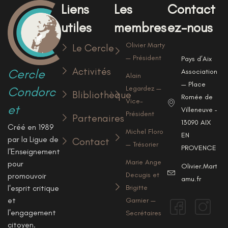
Liens
Les
Contact
utiles
membres
ez-nous
Olivier Marty
Le Cercle
— Président
Pays d’Aix
Activités
Cercle
Associations
Alain
— Place
Condorc
Legardez —
Blibliothèque
Romée de
Vice-
et
Villeneuve —
Président
Partenaires
13090 AIX
Créé en 1989
Michel Floro
EN
par la Ligue de
Contact
— Trésorier
PROVENCE
l'Enseignement
Marie Ange
pour
Olivier.Marty@u
Decugis et
promouvoir
amu.fr
l'esprit critique
Brigitte
et
Garnier —
l'engagement
Secrétaires
citoyen.