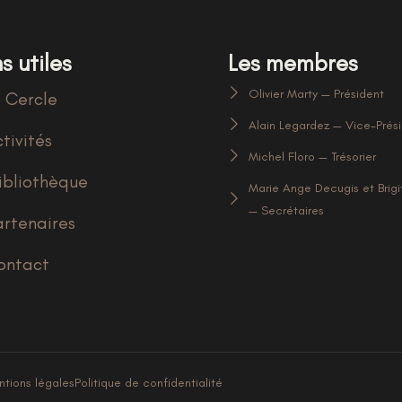
s utiles
Les membres
Olivier Marty — Président
 Cercle
Alain Legardez — Vice-Prés
tivités
Michel Floro — Trésorier
ibliothèque
Marie Ange Decugis et Brigi
— Secrétaires
artenaires
ontact
tions légales
Politique de confidentialité