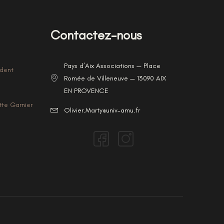
Contactez-nous
Pays d’Aix Associations — Place
ident
Romée de Villeneuve — 13090 AIX
EN PROVENCE
tte Garnier
Olivier.Marty@univ-amu.fr