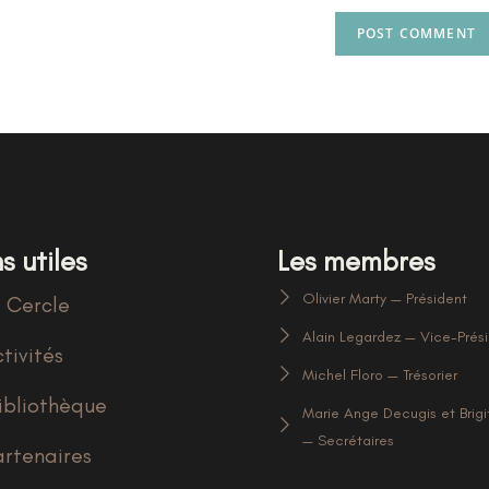
s utiles
Les membres
Olivier Marty — Président
 Cercle
Alain Legardez — Vice-Prés
tivités
Michel Floro — Trésorier
ibliothèque
Marie Ange Decugis et Brigi
— Secrétaires
artenaires