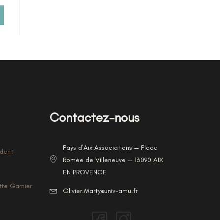
Contactez-nous
Pays d’Aix Associations — Place
ident
Romée de Villeneuve — 13090 AIX
EN PROVENCE
tte Garnier
Olivier.Marty@univ-amu.fr