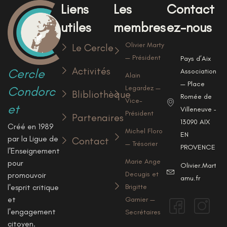
Liens
Les
Contact
utiles
membres
ez-nous
Olivier Marty
Le Cercle
— Président
Pays d’Aix
Activités
Cercle
Associations
Alain
— Place
Condorc
Legardez —
Blibliothèque
Romée de
Vice-
et
Villeneuve —
Président
Partenaires
13090 AIX
Créé en 1989
Michel Floro
EN
par la Ligue de
Contact
— Trésorier
PROVENCE
l'Enseignement
Marie Ange
pour
Olivier.Marty@u
Decugis et
promouvoir
amu.fr
l'esprit critique
Brigitte
et
Garnier —
l'engagement
Secrétaires
citoyen.