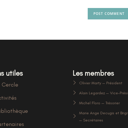
s utiles
Les membres
Olivier Marty — Président
 Cercle
Alain Legardez — Vice-Prés
tivités
Michel Floro — Trésorier
ibliothèque
Marie Ange Decugis et Brigi
— Secrétaires
artenaires