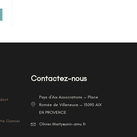
Contactez-nous
Pays d’Aix Associations — Place
ident
Romée de Villeneuve — 13090 AIX
EN PROVENCE
tte Garnier
Olivier.Marty@univ-amu.fr