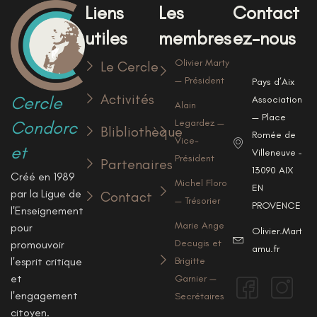
Liens
Les
Contact
utiles
membres
ez-nous
Olivier Marty
Le Cercle
— Président
Pays d’Aix
Activités
Cercle
Associations
Alain
— Place
Condorc
Legardez —
Blibliothèque
Romée de
Vice-
et
Villeneuve —
Président
Partenaires
13090 AIX
Créé en 1989
Michel Floro
EN
par la Ligue de
Contact
— Trésorier
PROVENCE
l'Enseignement
Marie Ange
pour
Olivier.Marty@u
Decugis et
promouvoir
amu.fr
l'esprit critique
Brigitte
et
Garnier —
l'engagement
Secrétaires
citoyen.