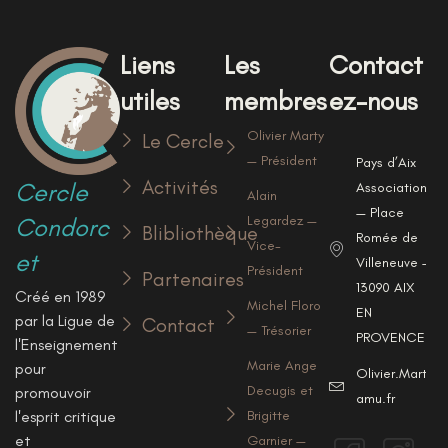
Liens
Les
Contact
utiles
membres
ez-nous
Olivier Marty
Le Cercle
— Président
Pays d’Aix
Activités
Cercle
Associations
Alain
— Place
Condorc
Legardez —
Blibliothèque
Romée de
Vice-
et
Villeneuve —
Président
Partenaires
13090 AIX
Créé en 1989
Michel Floro
EN
par la Ligue de
Contact
— Trésorier
PROVENCE
l'Enseignement
Marie Ange
pour
Olivier.Marty@u
Decugis et
promouvoir
amu.fr
l'esprit critique
Brigitte
et
Garnier —