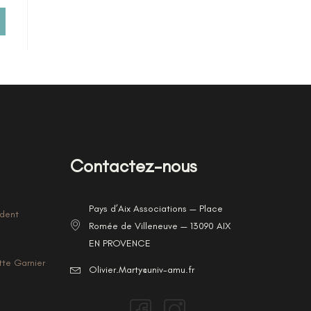
Contactez-nous
Pays d’Aix Associations — Place
ident
Romée de Villeneuve — 13090 AIX
EN PROVENCE
tte Garnier
Olivier.Marty@univ-amu.fr