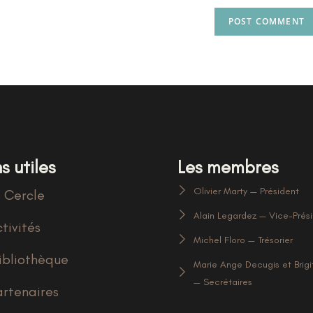
s utiles
Les membres
Olivier Marty — Président
 Cercle
Alain Legardez — Vice-Prés
tivités
Michel Floro — Trésorier
ibliothèque
Marie Ange Decugis et Brigi
— Secrétaires
artenaires