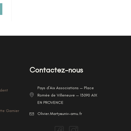
Contactez-nous
Pays d’Aix Associations — Place
ident
Romée de Villeneuve — 13090 AIX
EN PROVENCE
tte Garnier
Olivier.Marty@univ-amu.fr