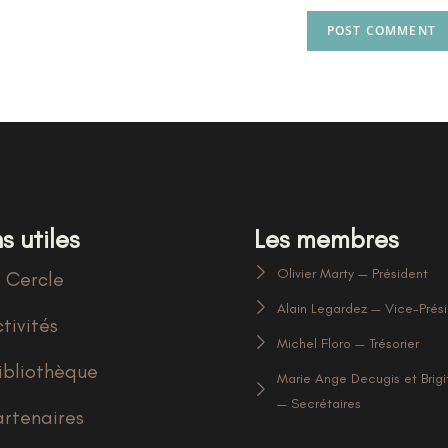
s utiles
Les membres
Olivier Marty — Président
 Cercle
Alain Legardez — Vice-Prés
tivités
Michel Floro — Trésorier
ibliothèque
Marie Ange Decugis et Brigi
— Secrétaires
artenaires