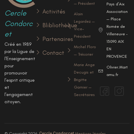
— Président
Pays d’Aix
Activités
Cercle
Associations
Alain
— Place
Condorc
Legardez —
Blibliothèque
Romée de
Vice-
et
Villeneuve —
Président
Partenaires
13090 AIX
Créé en 1989
Michel Floro
EN
par la Ligue de
Contact
— Trésorier
PROVENCE
l'Enseignement
Marie Ange
pour
Olivier.Marty@u
Decugis et
promouvoir
amu.fr
l'esprit critique
Brigitte
et
Garnier —
l'engagement
Secrétaires
citoyen.
© Copyright 2026,
Cercle Condorcet
Mentions légales