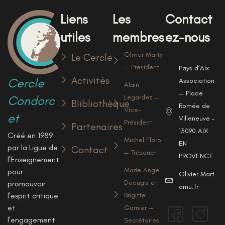
Liens
Les
Contact
utiles
membres
ez-nous
Olivier Marty
Le Cercle
— Président
Pays d’Aix
Activités
Cercle
Associations
Alain
— Place
Condorc
Legardez —
Blibliothèque
Romée de
Vice-
et
Villeneuve —
Président
Partenaires
13090 AIX
Créé en 1989
Michel Floro
EN
par la Ligue de
Contact
— Trésorier
PROVENCE
l'Enseignement
Marie Ange
pour
Olivier.Marty@u
Decugis et
promouvoir
amu.fr
l'esprit critique
Brigitte
et
Garnier —
l'engagement
Secrétaires