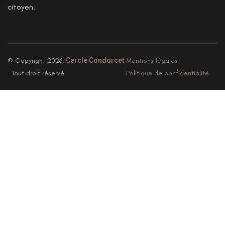
citoyen.
© Copyright 2026,
Cercle Condorcet
Mentions légales
. Tout droit réservé
Politique de confidentialité